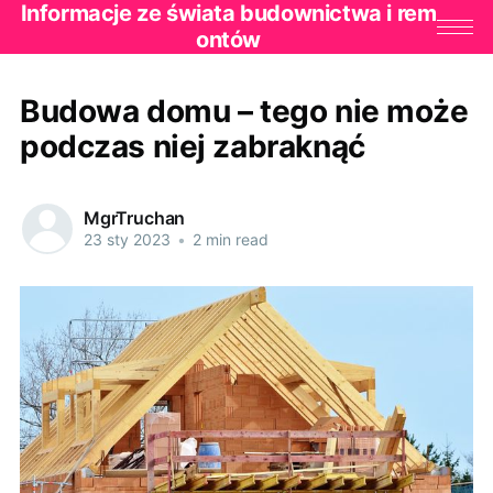
Informacje ze świata budownictwa i rem
ontów
Budowa domu – tego nie może
podczas niej zabraknąć
MgrTruchan
23 sty 2023
•
2 min read