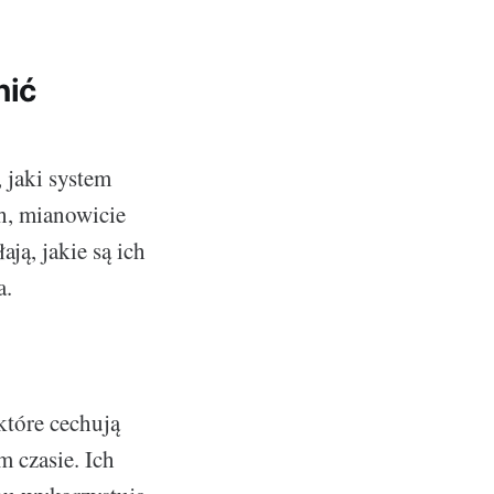
nić
 jaki system
h, mianowicie
ją, jakie są ich
a.
które cechują
 czasie. Ich