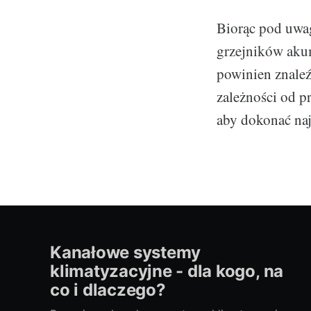
Biorąc pod uwag
grzejników akum
powinien znaleź
zależności od p
aby dokonać na
Kanałowe systemy
klimatyzacyjne - dla kogo, na
co i dlaczego?