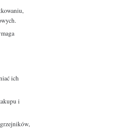
tkowaniu,
zowych.
ymaga
niać ich
zakupu i
 grzejników,