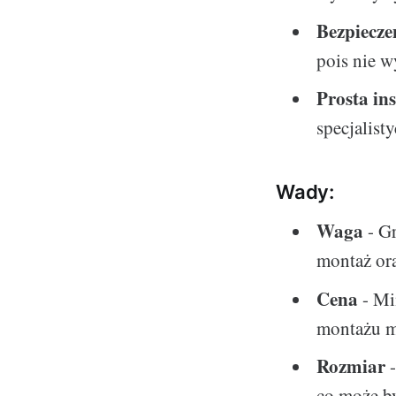
Bezpiecze
pois nie w
Prosta ins
specjalist
Wady:
Waga
- Gr
montaż ora
Cena
- Mi
montażu m
Rozmiar
-
co może b