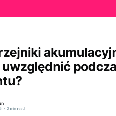
rzejniki akumulacyj
 uwzględnić podcz
ntu?
an
5
•
2 min read