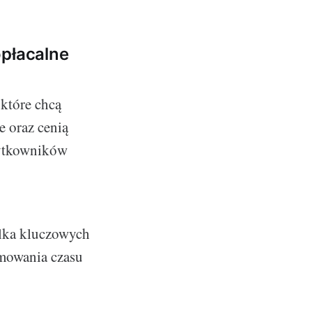
opłacalne
które chcą
e oraz cenią
żytkowników
ilka kluczowych
amowania czasu