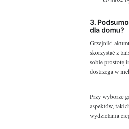
3. Podsumow
dla domu?
Grzejniki akum
skorzystać z tań
sobie prostotę 
dostrzega w nic
Przy wyborze g
aspektów, taki
wydzielania cie