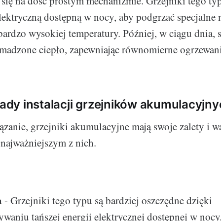
a się na dość prostym mechanizmie. Grzejniki tego t
elektryczną dostępną w nocy, aby podgrzać specjaln
ardzo wysokiej temperatury. Później, w ciągu dnia,
omadzone ciepło, zapewniając równomierne ogrzewan
 wady instalacji grzejników akumulacyjny
ązanie, grzejniki akumulacyjne mają swoje zalety i w
 najważniejszym z nich.
a
- Grzejniki tego typu są bardziej oszczędne dzięki
waniu tańszej energii elektrycznej dostępnej w nocy