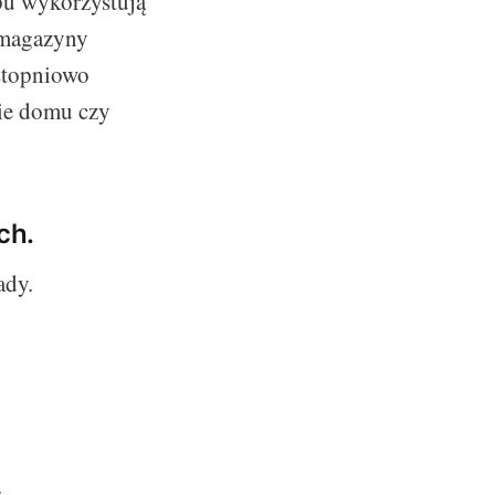
ypu wykorzystują
e magazyny
 stopniowo
ie domu czy
ch.
ady.
.