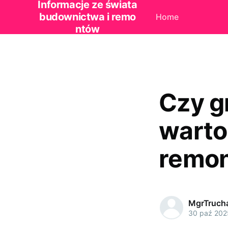
Informacje ze świata
budownictwa i remo
Home
ntów
Czy g
warto
remo
MgrTruch
30 paź 202