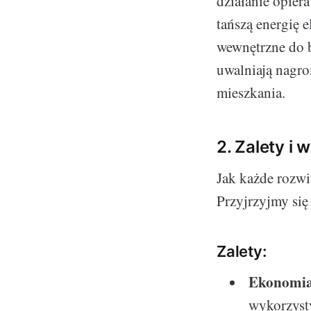
działanie opier
tańszą energię 
wewnętrzne do b
uwalniają nagr
mieszkania.
2. Zalety i
Jak każde rozwi
Przyjrzyjmy się
Zalety:
Ekonomi
wykorzysty