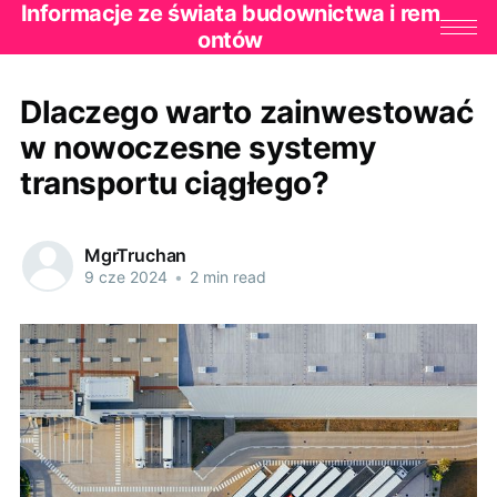
Informacje ze świata budownictwa i rem
ontów
Dlaczego warto zainwestować
w nowoczesne systemy
transportu ciągłego?
MgrTruchan
9 cze 2024
•
2 min read