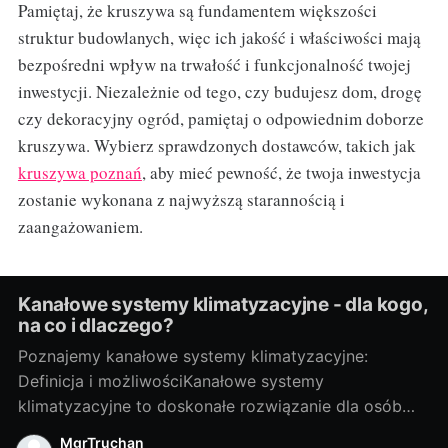
Pamiętaj, że kruszywa są fundamentem większości
struktur budowlanych, więc ich jakość i właściwości mają
bezpośredni wpływ na trwałość i funkcjonalność twojej
inwestycji. Niezależnie od tego, czy budujesz dom, drogę
czy dekoracyjny ogród, pamiętaj o odpowiednim doborze
kruszywa. Wybierz sprawdzonych dostawców, takich jak
kruszywa poznań
, aby mieć pewność, że twoja inwestycja
zostanie wykonana z najwyższą starannością i
zaangażowaniem.
Kanałowe systemy klimatyzacyjne - dla kogo,
na co i dlaczego?
Poznajemy kanałowe systemy klimatyzacyjne:
Definicja i możliwościKanałowe systemy
klimatyzacyjne to doskonałe rozwiązanie dla osób
pragnących cieszyć się przyjemnym chłodem
MgrTruchan