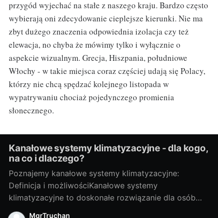
przygód wyjechać na stałe z naszego kraju. Bardzo często
wybierają oni zdecydowanie cieplejsze kierunki. Nie ma
zbyt dużego znaczenia odpowiednia izolacja czy też
elewacja, no chyba że mówimy tylko i wyłącznie o
aspekcie wizualnym. Grecja, Hiszpania, południowe
Włochy - w takie miejsca coraz częściej udają się Polacy,
którzy nie chcą spędzać kolejnego listopada w
wypatrywaniu chociaż pojedynczego promienia
słonecznego.
Kanałowe systemy klimatyzacyjne - dla kogo,
na co i dlaczego?
Poznajemy kanałowe systemy klimatyzacyjne:
Definicja i możliwościKanałowe systemy
klimatyzacyjne to doskonałe rozwiązanie dla osób
pragnących cieszyć się przyjemnym chłodem
MgrTruchan