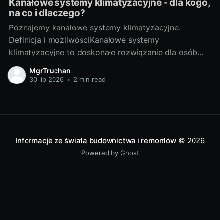
Kanałowe systemy klimatyzacyjne - dla kogo,
na co i dlaczego?
Poznajemy kanałowe systemy klimatyzacyjne:
Definicja i możliwościKanałowe systemy
klimatyzacyjne to doskonałe rozwiązanie dla osób
pragnących cieszyć się przyjemnym chłodem
MgrTruchan
podczas upalnych dni. Ich działanie opiera się na
30 lip 2026
•
2 min read
zamontowanym w stropie klimatyzatorze split
kanałowym, który rozprowadza powietrze za pomocą
systemu kanałów prowadzących do poszczególnych
pomieszczeń. Dzięki temu możliwe jest jednoczesne
klimatyzowanie
Informacje ze świata budownictwa i remontów
© 2026
Powered by Ghost