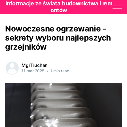
Informacje ze świata budownictwa i rem
ontów
Nowoczesne ogrzewanie -
sekrety wyboru najlepszych
grzejników
MgrTruchan
11 mar 2025
•
1 min read