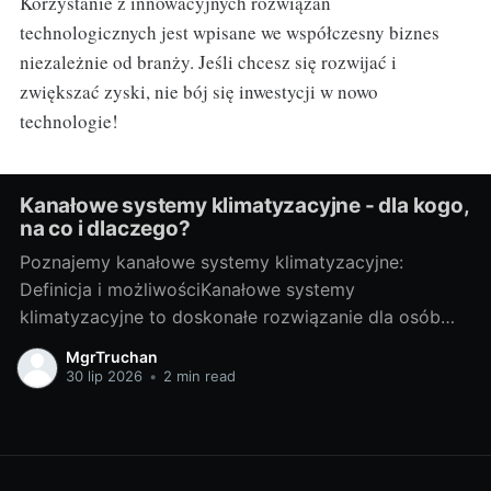
Korzystanie z innowacyjnych rozwiązań
technologicznych jest wpisane we współczesny biznes
niezależnie od branży. Jeśli chcesz się rozwijać i
zwiększać zyski, nie bój się inwestycji w nowo
technologie!
Kanałowe systemy klimatyzacyjne - dla kogo,
na co i dlaczego?
Poznajemy kanałowe systemy klimatyzacyjne:
Definicja i możliwościKanałowe systemy
klimatyzacyjne to doskonałe rozwiązanie dla osób
pragnących cieszyć się przyjemnym chłodem
MgrTruchan
podczas upalnych dni. Ich działanie opiera się na
30 lip 2026
•
2 min read
zamontowanym w stropie klimatyzatorze split
kanałowym, który rozprowadza powietrze za pomocą
systemu kanałów prowadzących do poszczególnych
pomieszczeń. Dzięki temu możliwe jest jednoczesne