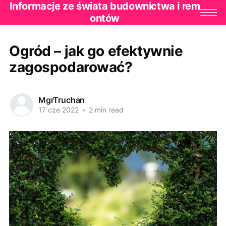
Informacje ze świata budownictwa i rem
ontów
Ogród – jak go efektywnie
zagospodarować?
MgrTruchan
17 cze 2022
•
2 min read