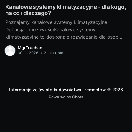
Kanałowe systemy klimatyzacyjne - dla kogo,
na co i dlaczego?
Poznajemy kanałowe systemy klimatyzacyjne:
Definicja i możliwościKanałowe systemy
klimatyzacyjne to doskonałe rozwiązanie dla osób
pragnących cieszyć się przyjemnym chłodem
MgrTruchan
podczas upalnych dni. Ich działanie opiera się na
30 lip 2026
•
2 min read
zamontowanym w stropie klimatyzatorze split
kanałowym, który rozprowadza powietrze za pomocą
systemu kanałów prowadzących do poszczególnych
pomieszczeń. Dzięki temu możliwe jest jednoczesne
klimatyzowanie
Informacje ze świata budownictwa i remontów
© 2026
Powered by Ghost