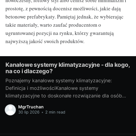
nowoczesny, loftowy styl albo cenisz sobie minimalizm i
prostotę, z pewnością docenisz możliwości, jakie dają
betonowe prefabrykaty. Pamiętaj jednak, że wybierając
takie materiały, warto zaufać producentom o
ugruntowanej pozycji na rynku, którzy gwarantują
najwyższą jakość swoich produktów.
Kanałowe systemy klimatyzacyjne - dla kogo,
na co i dlaczego?
Poznajemy kanałowe systemy klimatyzacyjne:
Definicja i możliwościKanałowe systemy
klimatyzacyjne to doskonałe rozwiązanie dla osób
pragnących cieszyć się przyjemnym chłodem
MgrTruchan
podczas upalnych dni. Ich działanie opiera się na
30 lip 2026
•
2 min read
zamontowanym w stropie klimatyzatorze split
kanałowym, który rozprowadza powietrze za pomocą
systemu kanałów prowadzących do poszczególnych