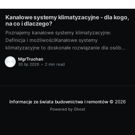
Kanałowe systemy klimatyzacyjne - dla kogo,
na co i dlaczego?
Poznajemy kanałowe systemy klimatyzacyjne:
Definicja i możliwościKanałowe systemy
klimatyzacyjne to doskonałe rozwiązanie dla osób
pragnących cieszyć się przyjemnym chłodem
MgrTruchan
podczas upalnych dni. Ich działanie opiera się na
30 lip 2026
•
2 min read
zamontowanym w stropie klimatyzatorze split
kanałowym, który rozprowadza powietrze za pomocą
systemu kanałów prowadzących do poszczególnych
pomieszczeń. Dzięki temu możliwe jest jednoczesne
klimatyzowanie
Informacje ze świata budownictwa i remontów
© 2026
Powered by Ghost