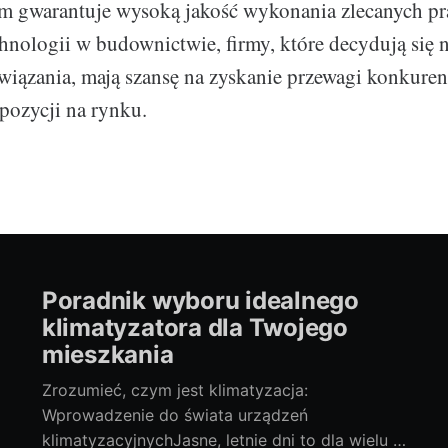
im gwarantuje wysoką jakość wykonania zlecanych pr
echnologii w budownictwie, firmy, które decydują się 
iązania, mają szansę na zyskanie przewagi konkuren
pozycji na rynku.
Poradnik wyboru idealnego
klimatyzatora dla Twojego
mieszkania
Zrozumieć, czym jest klimatyzacja:
Wprowadzenie do świata urządzeń
klimatyzacyjnychJasne, letnie dni to dla wielu z