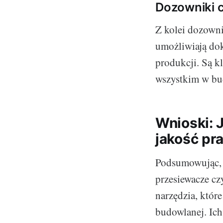
Dozowniki 
Z kolei dozowni
umożliwiają do
produkcji. Są 
wszystkim w bu
Wnioski: 
jakość pr
Podsumowując, z
przesiewacze cz
narzędzia, któr
budowlanej. Ich