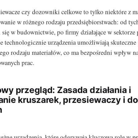
siewacze czy dozowniki celkowe to tylko niektóre z m
owanie w różnego rodzaju przedsiębiorstwach: od tyc
h się w budownictwie, po firmy działające w sektorz
 technologicznie urządzenia umożliwiają skuteczne 
ego rodzaju materiałów, co ma bezpośredni wpływ na
owanych prac.
wy przegląd: Zasada działania i
nie kruszarek, przesiewaczy i 
h
tężne urządzenia, które odgrywają kluczową rolę w pr