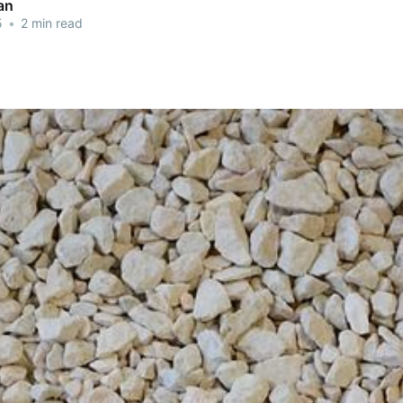
an
5
•
2 min read