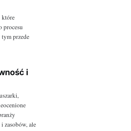
 które
o procesu
 tym przede
wność i
uszarki,
nieocenione
branży
 i zasobów, ale