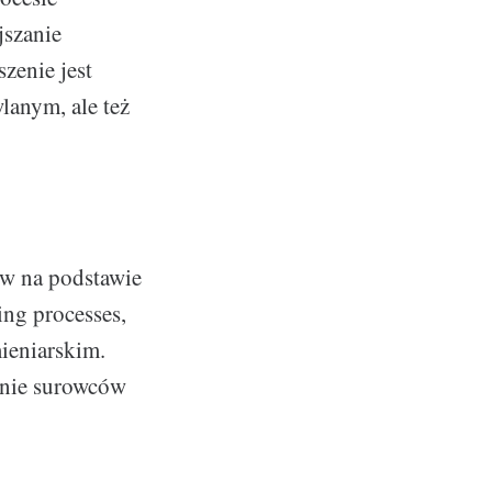
jszanie
zenie jest
anym, ale też
ów na podstawie
ing processes,
ieniarskim.
anie surowców