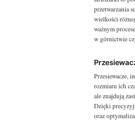
przetwarzania s
wielkości różne
ważnym procese
w górnictwie c
Przesiewac
Przesiewacze, i
rozmiaru ich cz
ale znajdują za
Dzięki precyzy
oraz optymaliz