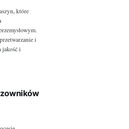
aszyn, które
h
e przemysłowym.
przetwarzanie i
 jakość i
dozowników
ocesie