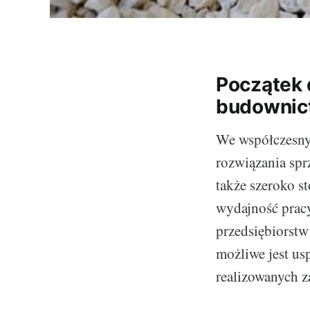
Początek 
budownic
We współczesnym
rozwiązania spr
także szeroko 
wydajność pracy
przedsiębiorst
możliwe jest us
realizowanych z