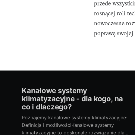
przede wszystk
rosnącej roli t
nowoczesne rozw
poprawę swojej 
Kanałowe systemy
klimatyzacyjne - dla kogo, na
co i dlaczego?
Poznajemy kanałowe systemy klimatyzacyjne:
Definicja i możliwościKanałowe systemy
klimatyzacyjne to doskonałe rozwiązanie dla