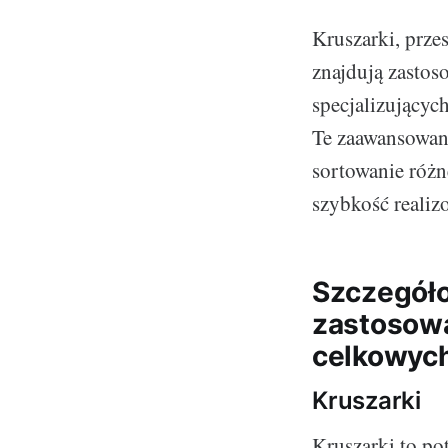
Kruszarki, prze
znajdują zastos
specjalizującyc
Te zaawansowane
sortowanie różn
szybkość realiz
Szczegóło
zastosowa
celkowyc
Kruszarki
Kruszarki to po