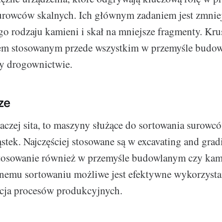
urowców skalnych. Ich głównym zadaniem jest zmnie
go rodzaju kamieni i skał na mniejsze fragmenty. Krus
m stosowanym przede wszystkim w przemyśle budowl
zy drogownictwie.
ze
naczej sita, to maszyny służące do sortowania surowc
ąstek. Najczęściej stosowane są w excavating and grad
stosowanie również w przemyśle budowlanym czy kam
jnemu sortowaniu możliwe jest efektywne wykorzyst
acja procesów produkcyjnych.